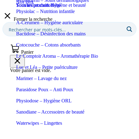
Neutraderm – Soins dermatologiques
Nos Box
Sommeil et confort
Tous les produits Bébé
Tous les produits Hygiène et beauté
Physiolac – Nutrition infantile
Fermer la recherche
A-Cerumen – Hygiène auriculaire
Bactidose – Désinfection des mains
Cotocouche – Cotons absorbants
Panier
Le Comptoir Aroma – Aromathérapie Bio
Luc et Léa – Petite puériculture
Votre panier est vide.
Marimer – Lavage du nez
Parasidose Poux – Anti Poux
Physiodose – Hygiène ORL
Sanodiane – Accessoires de beauté
Waterwipes – Lingettes