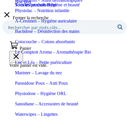
Neutraderm – Soins dermatologiques
Nos Box
Sommeil et confort
Tous les produits Bébé
Tous les produits Hygiène et beauté
Physiolac – Nutrition infantile
Fermer la recherche
A-Cerumen – Hygiène auriculaire
Bactidose – Désinfection des mains
Cotocouche – Cotons absorbants
Panier
Le Comptoir Aroma – Aromathérapie Bio
Luc et Léa – Petite puériculture
Votre panier est vide.
Marimer – Lavage du nez
Parasidose Poux – Anti Poux
Physiodose – Hygiène ORL
Sanodiane – Accessoires de beauté
Waterwipes – Lingettes