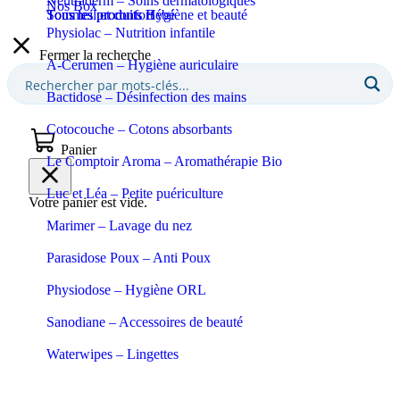
Neutraderm – Soins dermatologiques
Nos Box
Sommeil et confort
Tous les produits Bébé
Tous les produits Hygiène et beauté
Physiolac – Nutrition infantile
Fermer la recherche
A-Cerumen – Hygiène auriculaire
Bactidose – Désinfection des mains
Cotocouche – Cotons absorbants
Panier
Le Comptoir Aroma – Aromathérapie Bio
Luc et Léa – Petite puériculture
Votre panier est vide.
Marimer – Lavage du nez
Parasidose Poux – Anti Poux
Physiodose – Hygiène ORL
Sanodiane – Accessoires de beauté
Waterwipes – Lingettes