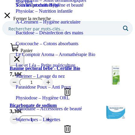
Neutraderm – Soins dermatologiques
Nos Box
Sommeil et confort
Tous les produits Bébé
Tous les produits Hygiène et beauté
Physiolac – Nutrition infantile
Fermer la recherche
A-Cerumen – Hygiène auriculaire
Bactidose – Désinfection des mains
Cotocouche – Cotons absorbants
Panier
Le Comptoir Aroma – Aromathérapie Bio
Luc et Léa – Petite puériculture
Baume pectoral bébé - Certifié Bio
7,10
€
Marimer – Lavage du nez
quantité
de
Parasidose Poux – Anti Poux
Baume
pectoral
Physiodose – Hygiène ORL
bébé
Bicarbonate de sodium
-
Sanodiane – Accessoires de beauté
3,30
€
Certifié
quantité
Bio
Waterwipes – Lingettes
de
Bicarbonate
de