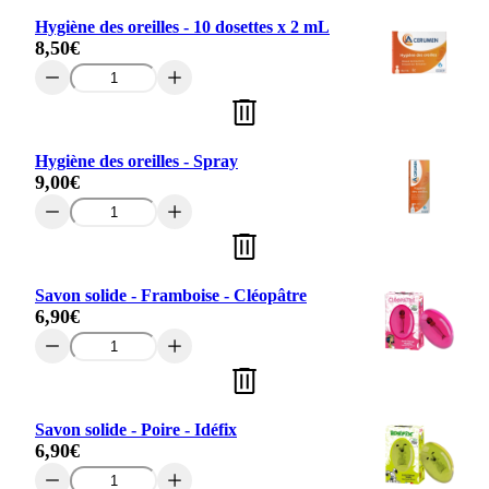
sodium
Hygiène des oreilles - 10 dosettes x 2 mL
8,50
€
quantité
de
Hygiène
des
oreilles
Hygiène des oreilles - Spray
-
9,00
€
10
quantité
dosettes
de
x
Hygiène
2
des
mL
oreilles
Savon solide - Framboise - Cléopâtre
-
6,90
€
Spray
quantité
de
Savon
solide
-
Savon solide - Poire - Idéfix
Framboise
6,90
€
-
quantité
Cléopâtre