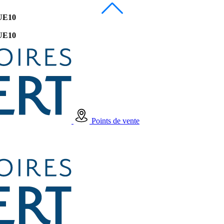
UE10
UE10
Points de vente