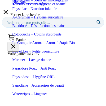
Neutraderm – Soins dermatologiques
Nos Box
Sommeil et confort
Tous les produits Bébé
Tous les produits Hygiène et beauté
Physiolac – Nutrition infantile
Fermer la recherche
A-Cerumen – Hygiène auriculaire
Bactidose – Désinfection des mains
Cotocouche – Cotons absorbants
Panier
Le Comptoir Aroma – Aromathérapie Bio
Luc et Léa – Petite puériculture
Votre panier est vide.
Marimer – Lavage du nez
Parasidose Poux – Anti Poux
Physiodose – Hygiène ORL
Sanodiane – Accessoires de beauté
Waterwipes – Lingettes