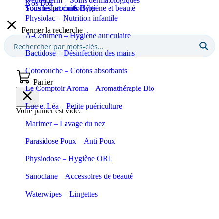
Neutraderm – Soins dermatologiques
Nos Box
Sommeil et confort
Tous les produits Bébé
Tous les produits Hygiène et beauté
Physiolac – Nutrition infantile
Fermer la recherche
A-Cerumen – Hygiène auriculaire
Bactidose – Désinfection des mains
Cotocouche – Cotons absorbants
Panier
Le Comptoir Aroma – Aromathérapie Bio
Luc et Léa – Petite puériculture
Votre panier est vide.
Marimer – Lavage du nez
Parasidose Poux – Anti Poux
Physiodose – Hygiène ORL
Sanodiane – Accessoires de beauté
Waterwipes – Lingettes