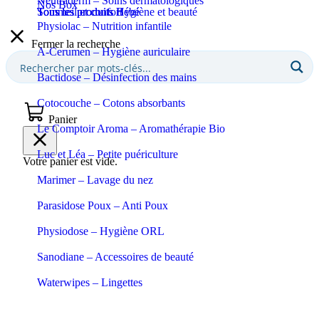
Neutraderm – Soins dermatologiques
Nos Box
Sommeil et confort
Tous les produits Bébé
Tous les produits Hygiène et beauté
Physiolac – Nutrition infantile
Fermer la recherche
A-Cerumen – Hygiène auriculaire
Bactidose – Désinfection des mains
Cotocouche – Cotons absorbants
Panier
Le Comptoir Aroma – Aromathérapie Bio
Luc et Léa – Petite puériculture
Votre panier est vide.
Marimer – Lavage du nez
Parasidose Poux – Anti Poux
Physiodose – Hygiène ORL
Sanodiane – Accessoires de beauté
Waterwipes – Lingettes