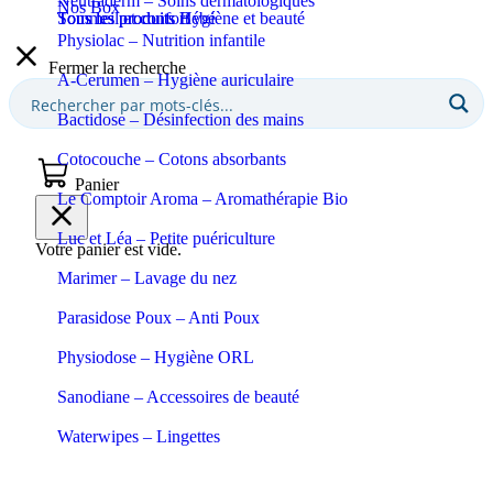
Neutraderm – Soins dermatologiques
Nos Box
Sommeil et confort
Tous les produits Bébé
Tous les produits Hygiène et beauté
Physiolac – Nutrition infantile
Fermer la recherche
A-Cerumen – Hygiène auriculaire
Bactidose – Désinfection des mains
Cotocouche – Cotons absorbants
Panier
Le Comptoir Aroma – Aromathérapie Bio
Luc et Léa – Petite puériculture
Votre panier est vide.
Marimer – Lavage du nez
Parasidose Poux – Anti Poux
Physiodose – Hygiène ORL
Sanodiane – Accessoires de beauté
Waterwipes – Lingettes