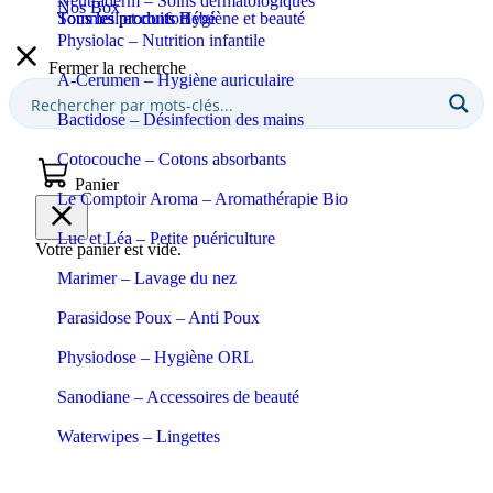
Neutraderm – Soins dermatologiques
Nos Box
Sommeil et confort
Tous les produits Bébé
Tous les produits Hygiène et beauté
Physiolac – Nutrition infantile
Fermer la recherche
A-Cerumen – Hygiène auriculaire
Bactidose – Désinfection des mains
Cotocouche – Cotons absorbants
Panier
Le Comptoir Aroma – Aromathérapie Bio
Luc et Léa – Petite puériculture
Votre panier est vide.
Marimer – Lavage du nez
Parasidose Poux – Anti Poux
Physiodose – Hygiène ORL
Sanodiane – Accessoires de beauté
Waterwipes – Lingettes