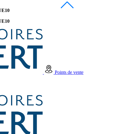
UE10
UE10
Points de vente