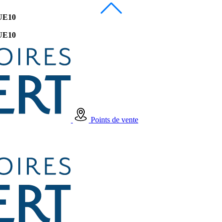
UE10
UE10
Points de vente