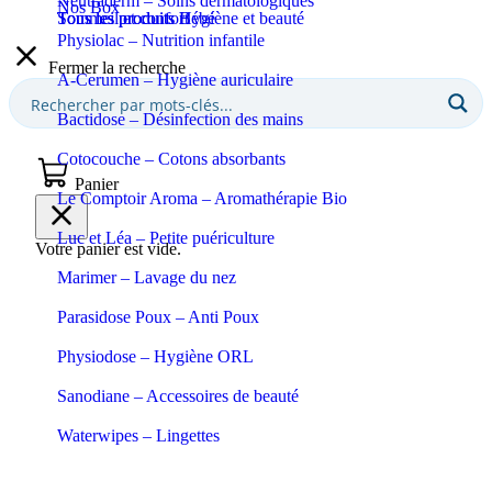
Neutraderm – Soins dermatologiques
Nos Box
Sommeil et confort
Tous les produits Bébé
Tous les produits Hygiène et beauté
Physiolac – Nutrition infantile
Fermer la recherche
A-Cerumen – Hygiène auriculaire
Bactidose – Désinfection des mains
Cotocouche – Cotons absorbants
Panier
Le Comptoir Aroma – Aromathérapie Bio
Luc et Léa – Petite puériculture
Votre panier est vide.
Marimer – Lavage du nez
Parasidose Poux – Anti Poux
Physiodose – Hygiène ORL
Sanodiane – Accessoires de beauté
Waterwipes – Lingettes