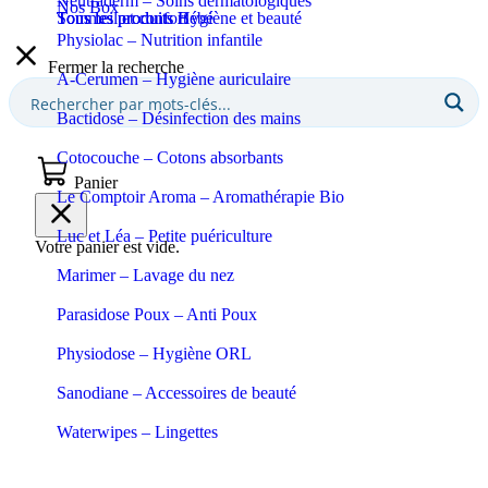
Neutraderm – Soins dermatologiques
Nos Box
Sommeil et confort
Tous les produits Bébé
Tous les produits Hygiène et beauté
Physiolac – Nutrition infantile
Fermer la recherche
A-Cerumen – Hygiène auriculaire
Bactidose – Désinfection des mains
Cotocouche – Cotons absorbants
Panier
Le Comptoir Aroma – Aromathérapie Bio
Luc et Léa – Petite puériculture
Votre panier est vide.
Marimer – Lavage du nez
Parasidose Poux – Anti Poux
Physiodose – Hygiène ORL
Sanodiane – Accessoires de beauté
Waterwipes – Lingettes