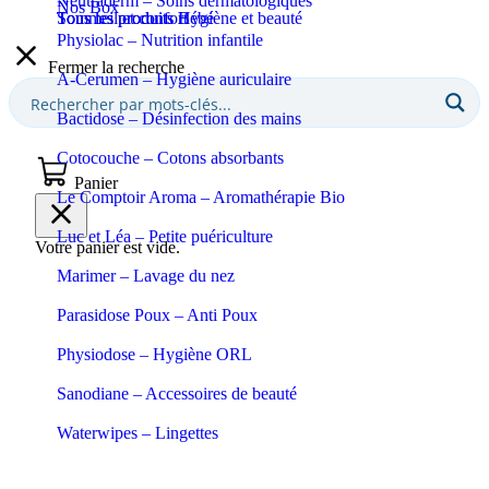
Neutraderm – Soins dermatologiques
Nos Box
Sommeil et confort
Tous les produits Bébé
Tous les produits Hygiène et beauté
Physiolac – Nutrition infantile
Fermer la recherche
A-Cerumen – Hygiène auriculaire
Bactidose – Désinfection des mains
Cotocouche – Cotons absorbants
Panier
Le Comptoir Aroma – Aromathérapie Bio
Luc et Léa – Petite puériculture
Votre panier est vide.
Marimer – Lavage du nez
Parasidose Poux – Anti Poux
Physiodose – Hygiène ORL
Sanodiane – Accessoires de beauté
Waterwipes – Lingettes