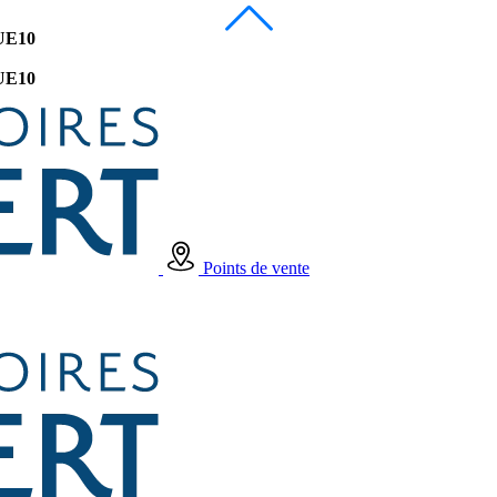
UE10
UE10
Points de vente