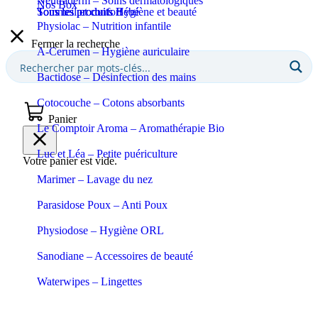
Neutraderm – Soins dermatologiques
Nos Box
Sommeil et confort
Tous les produits Bébé
Tous les produits Hygiène et beauté
Physiolac – Nutrition infantile
Fermer la recherche
A-Cerumen – Hygiène auriculaire
Bactidose – Désinfection des mains
Cotocouche – Cotons absorbants
Panier
Le Comptoir Aroma – Aromathérapie Bio
Luc et Léa – Petite puériculture
Votre panier est vide.
Marimer – Lavage du nez
Parasidose Poux – Anti Poux
Physiodose – Hygiène ORL
Sanodiane – Accessoires de beauté
Waterwipes – Lingettes