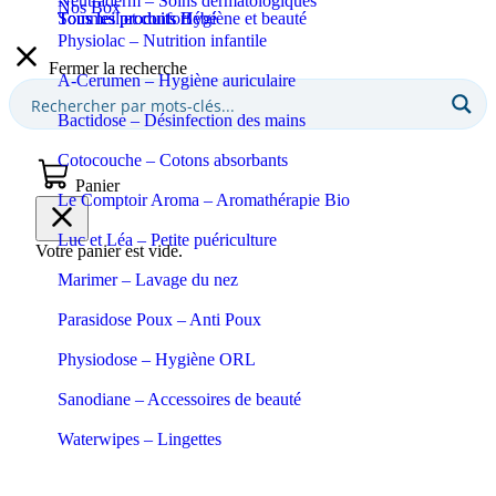
Neutraderm – Soins dermatologiques
Nos Box
Sommeil et confort
Tous les produits Bébé
Tous les produits Hygiène et beauté
Physiolac – Nutrition infantile
Fermer la recherche
A-Cerumen – Hygiène auriculaire
Bactidose – Désinfection des mains
Cotocouche – Cotons absorbants
Panier
Le Comptoir Aroma – Aromathérapie Bio
Luc et Léa – Petite puériculture
Votre panier est vide.
Marimer – Lavage du nez
Parasidose Poux – Anti Poux
Physiodose – Hygiène ORL
Sanodiane – Accessoires de beauté
Waterwipes – Lingettes