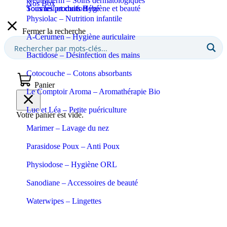
Neutraderm – Soins dermatologiques
Nos Box
Sommeil et confort
Tous les produits Bébé
Tous les produits Hygiène et beauté
Physiolac – Nutrition infantile
Fermer la recherche
A-Cerumen – Hygiène auriculaire
Bactidose – Désinfection des mains
Cotocouche – Cotons absorbants
Panier
Le Comptoir Aroma – Aromathérapie Bio
Luc et Léa – Petite puériculture
Votre panier est vide.
Marimer – Lavage du nez
Parasidose Poux – Anti Poux
Physiodose – Hygiène ORL
Sanodiane – Accessoires de beauté
Waterwipes – Lingettes