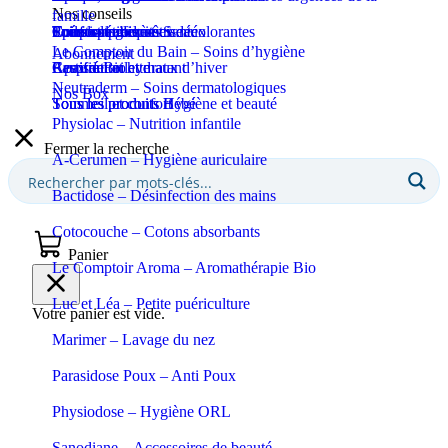
Nos conseils
famille
Coupe-ongles et ciseaux
Puériculture
Confort et bien-être
Tous les produits Santé
Epilation et crèmes décolorantes
Soins spécifiques
Soins solaires
Le Comptoir du Bain – Soins d’hygiène
Abonnement
Apaisant et hydratant
Certifié Bio
Respiration et maux d’hiver
Eaux de toilette
Neutraderm – Soins dermatologiques
Nos Box
Sommeil et confort
Tous les produits Bébé
Tous les produits Hygiène et beauté
Physiolac – Nutrition infantile
Fermer la recherche
A-Cerumen – Hygiène auriculaire
Bactidose – Désinfection des mains
Cotocouche – Cotons absorbants
Panier
Le Comptoir Aroma – Aromathérapie Bio
Luc et Léa – Petite puériculture
Votre panier est vide.
Marimer – Lavage du nez
Parasidose Poux – Anti Poux
Physiodose – Hygiène ORL
Sanodiane – Accessoires de beauté