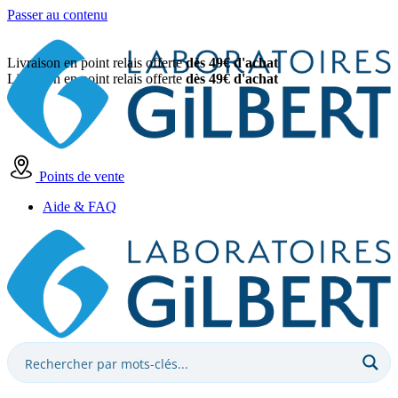
Passer au contenu
Livraison en point relais offerte
dès 49€ d'achat
Livraison en point relais offerte
dès 49€ d'achat
Points de vente
Aide & FAQ