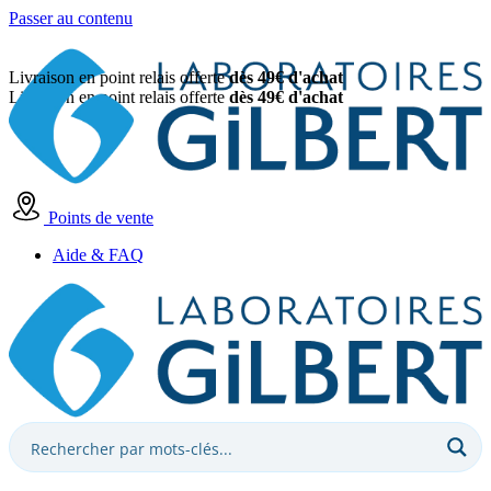
Passer au contenu
Livraison en point relais offerte
dès 49€ d'achat
Livraison en point relais offerte
dès 49€ d'achat
Points de vente
Aide & FAQ